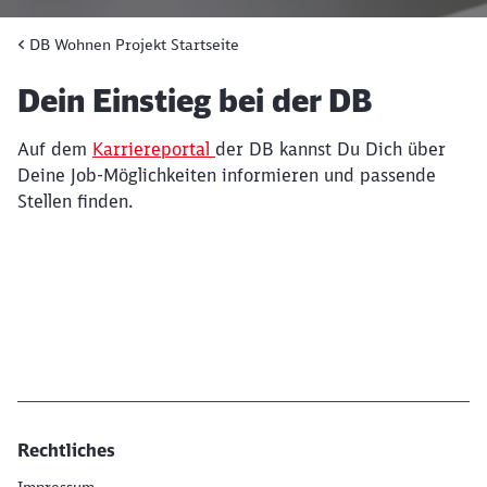
Schließen
DB Wohnen Projekt Startseite
Möchten Sie zu
weitergeleitet
werden?
Artikel:
Dein Einstieg bei der DB
Abbrechen
Weiter
Auf dem
Karriereportal
der DB kannst Du Dich über
Deine Job-Möglichkeiten informieren und passende
Stellen finden.
Rechtliches